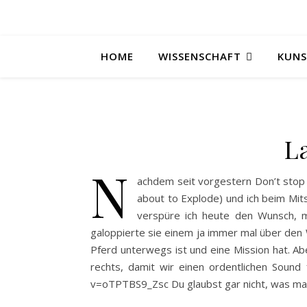
HOME
WISSENSCHAFT
KUN
L
N
achdem seit vorgestern Don’t stop
about to Explode) und ich beim Mit
verspüre ich heute den Wunsch, m
galoppierte sie einem ja immer mal über den 
Pferd unterwegs ist und eine Mission hat. Abe
rechts, damit wir einen ordentlichen Soun
v=oTPTBS9_Zsc Du glaubst gar nicht, was ma