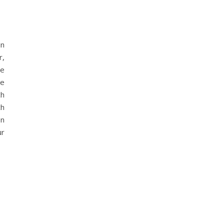
in
r,
ne
te
ch
ch
en
ur