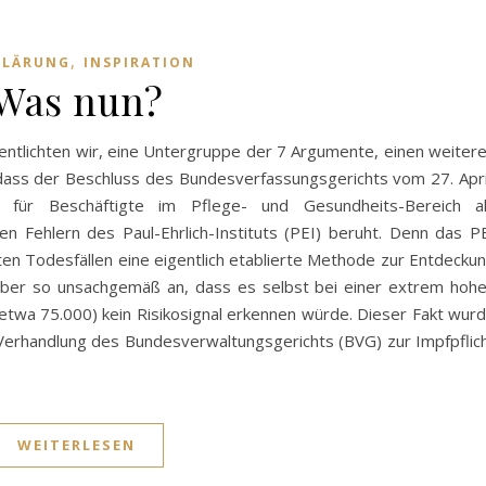
,
KLÄRUNG
INSPIRATION
Was nun?
ffentlichten wir, eine Untergruppe der 7 Argumente, einen weiter
 dass der Beschluss des Bundesverfassungsgerichts vom 27. Apri
 für Beschäftigte im Pflege- und Gesundheits-Bereich a
n Fehlern des Paul-Ehrlich-Instituts (PEI) beruht. Denn das P
n Todesfällen eine eigentlich etablierte Methode zur Entdecku
aber so unsachgemäß an, dass es selbst bei einer extrem hoh
etwa 75.000) kein Risikosignal erkennen würde. Dieser Fakt wur
er Verhandlung des Bundesverwaltungsgerichts (BVG) zur Impfpflic
WEITERLESEN