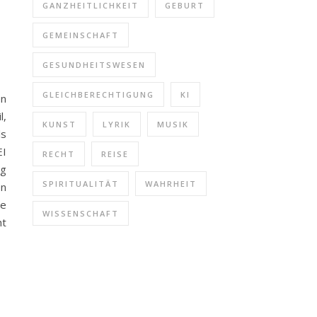
GANZHEITLICHKEIT
GEBURT
GEMEINSCHAFT
GESUNDHEITSWESEN
GLEICHBERECHTIGUNG
KI
en
l,
KUNST
LYRIK
MUSIK
ls
EI
RECHT
REISE
ng
SPIRITUALITÄT
WAHRHEIT
en
de
WISSENSCHAFT
ht