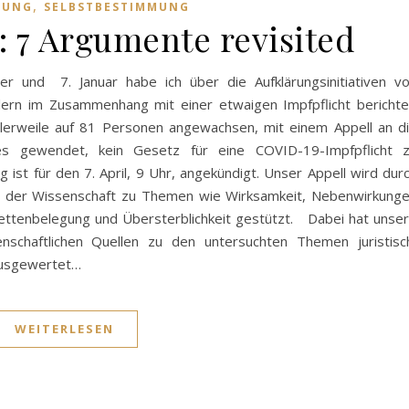
,
RUNG
SELBSTBESTIMMUNG
l: 7 Argumente revisited
und 7. Januar habe ich über die Aufklärungsinitiativen v
lern im Zusammenhang mit einer etwaigen Impfpflicht berichte
lerweile auf 81 Personen angewachsen, mit einem Appell an d
 gewendet, kein Gesetz für eine COVID-19-Impfpflicht 
st für den 7. April, 9 Uhr, angekündigt. Unser Appell wird dur
s der Wissenschaft zu Themen wie Wirksamkeit, Nebenwirkung
vbettenbelegung und Übersterblichkeit gestützt. Dabei hat unse
schaftlichen Quellen zu den untersuchten Themen juristisc
 ausgewertet…
WEITERLESEN