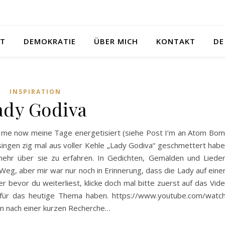
ST
DEMOKRATIE
ÜBER MICH
KONTAKT
DE
INSPIRATION
ady Godiva
 me now meine Tage energetisiert (siehe Post I’m an Atom Bo
singen zig mal aus voller Kehle „Lady Godiva“ geschmettert habe
ehr über sie zu erfahren. In Gedichten, Gemälden und Liede
Weg, aber mir war nur noch in Erinnerung, dass die Lady auf ein
r bevor du weiterliest, klicke doch mal bitte zuerst auf das Vid
d für das heutige Thema haben. https://www.youtube.com/watc
n nach einer kurzen Recherche…