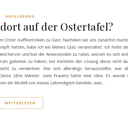
AUFKLÄRUNG
dort auf der Ostertafel?
inem Oster-Kaffeetrinken zu Gast. Nachdem wir uns zunächst munt
ft hatten, habe ich ein kleines Quiz veranstaltet. Ich holte d
and hervor und bat die Anwesenden zu raten, worum es sich wo
arum gebeten zu haben, bei Kenntnis der Lösung diese nicht la
cht zu verderben. Wie sich allerdings herausstellte, war d
Gäste (drei Männer, zwei Frauen) hatte eine Idee. Es wurde 
h um ein Modell von etwas Lebendigem handele, was…
WEITERLESEN