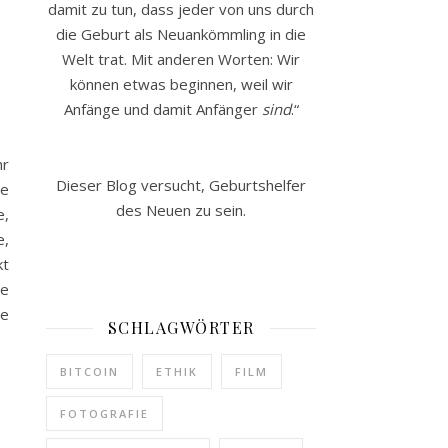
damit zu tun, dass jeder von uns durch
die Geburt als Neuankömmling in die
Welt trat. Mit anderen Worten: Wir
können etwas beginnen, weil wir
Anfänge und damit Anfänger
sind
.“
hr
Dieser Blog versucht, Geburtshelfer
ze
des Neuen zu sein.
e,
e,
kt
ne
de
SCHLAGWÖRTER
BITCOIN
ETHIK
FILM
FOTOGRAFIE