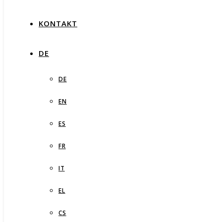
KONTAKT
DE
DE
EN
ES
FR
IT
EL
CS