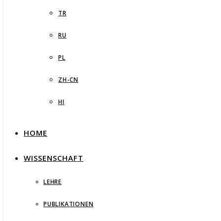
TR
RU
PL
ZH-CN
HI
HOME
WISSENSCHAFT
LEHRE
PUBLIKATIONEN