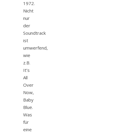
1972.
Nicht
nur
der
Soundtrack
ist
umwerfend,
wie
z.B.
It’s
All
Over
Now,
Baby
Blue.
Was
für
eine