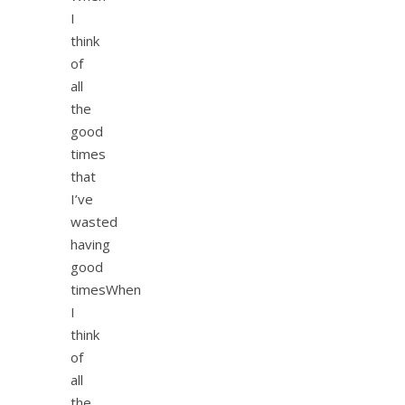
I
think
of
all
the
good
times
that
I’ve
wasted
having
good
timesWhen
I
think
of
all
the