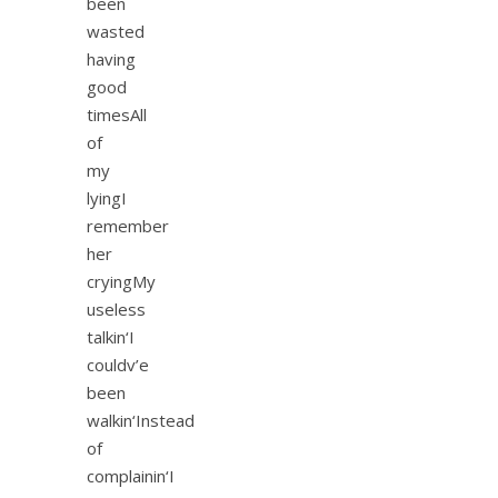
been
wasted
having
good
timesAll
of
my
lyingI
remember
her
cryingMy
useless
talkin‘I
couldv’e
been
walkin‘Instead
of
complainin‘I