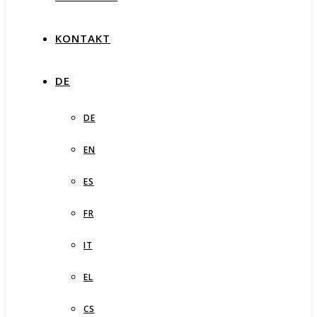
KONTAKT
DE
DE
EN
ES
FR
IT
EL
CS