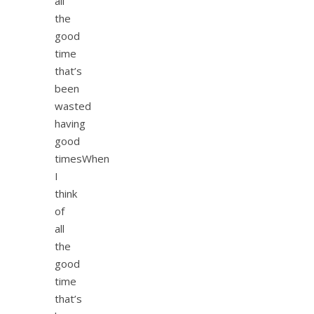
all
the
good
time
that’s
been
wasted
having
good
timesWhen
I
think
of
all
the
good
time
that’s