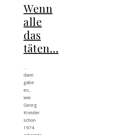
Wenn
alle
das
täten…
…
dann
gäbe
es,
wie
Georg
Kreisler
schon
1974
erkannte,