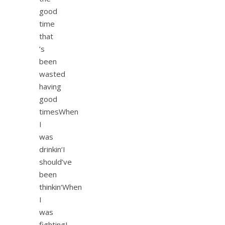
good
time
that
’s
been
wasted
having
good
timesWhen
I
was
drinkin‘I
should’ve
been
thinkin‘When
I
was
fightingI