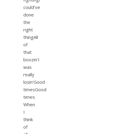
could’ve
done
the
right
thingAll
of
that
boozin‘I
was
really
losin‘Good
timesGood
times
When
I
think
of