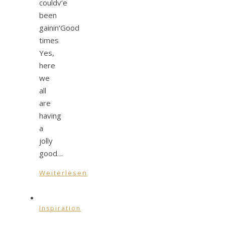
couldv’e
been
gainin‘Good
times
Yes,
here
we
all
are
having
a
jolly
good…
Weiterlesen
Inspiration