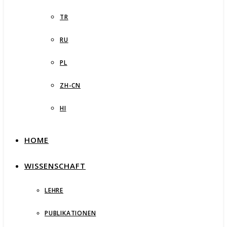
TR
RU
PL
ZH-CN
HI
HOME
WISSENSCHAFT
LEHRE
PUBLIKATIONEN