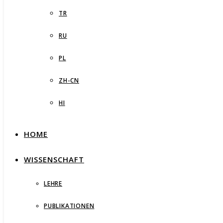
TR
RU
PL
ZH-CN
HI
HOME
WISSENSCHAFT
LEHRE
PUBLIKATIONEN