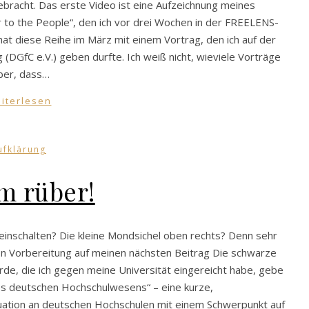
ebracht. Das erste Video ist eine Aufzeichnung meines
r to the People“, den ich vor drei Wochen in der FREELENS-
t diese Reihe im März mit einem Vortrag, den ich auf der
(DGfC e.V.) geben durfte. Ich weiß nicht, wieviele Vorträge
aber, dass…
iterlesen
ufklärung
 rüber!
einschalten? Die kleine Mondsichel oben rechts? Denn sehr
. In Vorbereitung auf meinen nächsten Beitrag Die schwarze
erde, die ich gegen meine Universität eingereicht habe, gebe
 des deutschen Hochschulwesens“ – eine kurze,
Situation an deutschen Hochschulen mit einem Schwerpunkt auf