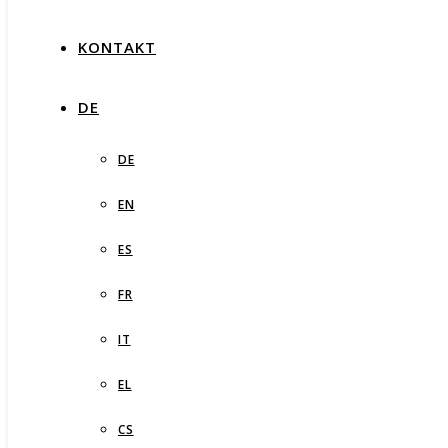
KONTAKT
DE
DE
EN
ES
FR
IT
EL
CS