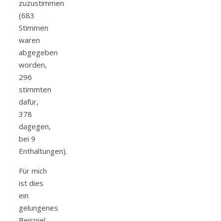
zuzustimmen
(683
Stimmen
waren
abgegeben
worden,
296
stimmten
dafür,
378
dagegen,
bei 9
Enthaltungen).
Für mich
ist dies
ein
gelungenes
Beispiel