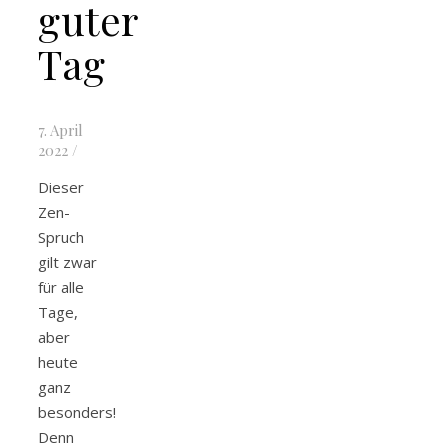
guter
Tag
7. April
2022
/
Dieser
Zen-
Spruch
gilt zwar
für alle
Tage,
aber
heute
ganz
besonders!
Denn