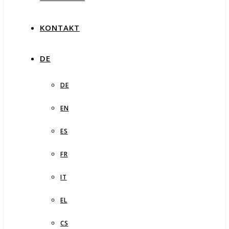
KONTAKT
DE
DE
EN
ES
FR
IT
EL
CS