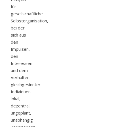
für
gesellschaftliche
Selbstorganisation,
bei der
sich aus
den
Impulsen,
den
Interessen
und dem
Verhalten
gleichgesinnter
Individuen
lokal,
dezentral,
ungeplant,
unabhängig
voneinander