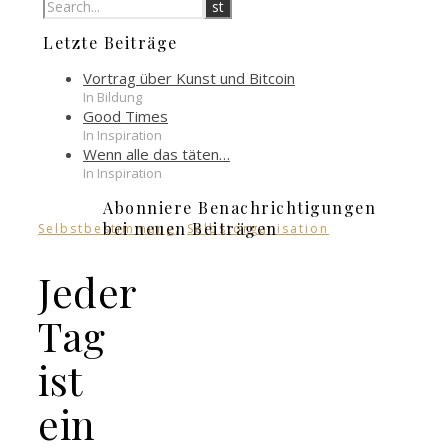
Letzte Beiträge
Vortrag über Kunst und Bitcoin
In Bildung
Good Times
In Inspiration
Wenn alle das täten…
In Inspiration
Abonniere Benachrichtigungen
,
bei neuen Beiträgen
Selbstbestimmung
Selbstorganisation
Jeder
Tag
ist
ein