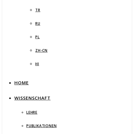
TR
RU
PL
ZH-CN
HI
HOME
WISSENSCHAFT
LEHRE
PUBLIKATIONEN